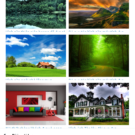
Hình nền thiên niên hoang dã đẹp p1
Bộ sưu tập hình nền máy tính đẹp -
p1 - wallpaper backgrounds
Hình nền ngôi nhà lãng mạn
Bộ sưu tập hình nền máy tính đẹp -
p2 - wallpaper backgrounds
Nội thất phòng khách đẹp và sang
Hình ảnh Tòa lâu đài cực đẹp
trọng