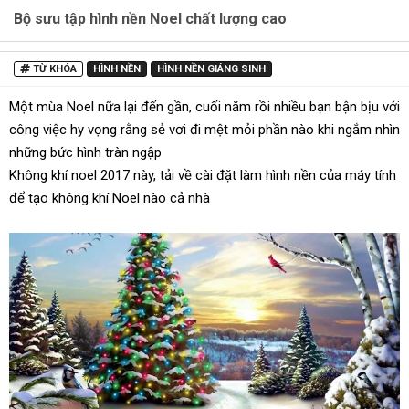
Bộ sưu tập hình nền Noel chất lượng cao
TỪ KHÓA
HÌNH NỀN
HÌNH NỀN GIÁNG SINH
Một mùa Noel nữa lại đến gần, cuối năm rồi nhiều bạn bận bịu với
công việc hy vọng rằng sẻ vơi đi mệt mỏi phần nào khi ngắm nhìn
những bức hình tràn ngập
Không khí noel 2017 này, tải về cài đặt làm hình nền của máy tính
để tạo không khí Noel nào cả nhà