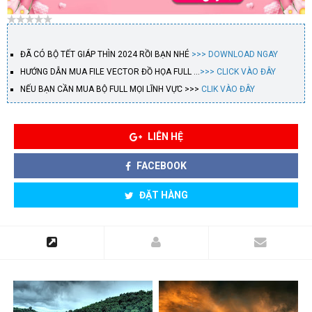
ĐÃ CÓ BỘ TẾT GIÁP THÌN 2024 RỒI BẠN NHÉ
>>> DOWNLOAD NGAY
HƯỚNG DẪN MUA FILE VECTOR ĐỒ HỌA FULL …
>>> CLICK VÀO ĐÂY
NẾU BẠN CẦN MUA BỘ FULL MỌI LĨNH VỰC >>>
CLIK VÀO ĐÂY
LIÊN HỆ
FACEBOOK
ĐẶT HÀNG