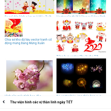
Decal dán kính năm mới Mậu Tuất
Vector nền thiết kế baner Giáng Sinh
2018
2017 cực đẹp
Chia sẻ kho dữ liệu vector tranh cổ
động mừng Đảng Mừng Xuân
Tổng hợp vector Chuột cho Tết
Canh Tý 2020
Hình nền máy tính hoa đào
Bộ vector hiệu ứng pháo hoa cực
đẹp
Thư viện hình các vị thần linh ngày TẾT