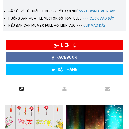
ĐÃ CÓ BỘ TẾT GIÁP THÌN 2024 RỒI BẠN NHÉ
>>> DOWNLOAD NGAY
HƯỚNG DẪN MUA FILE VECTOR ĐỒ HỌA FULL …
>>> CLICK VÀO ĐÂY
NẾU BẠN CẦN MUA BỘ FULL MỌI LĨNH VỰC >>>
CLIK VÀO ĐÂY
LIÊN HỆ
FACEBOOK
ĐẶT HÀNG