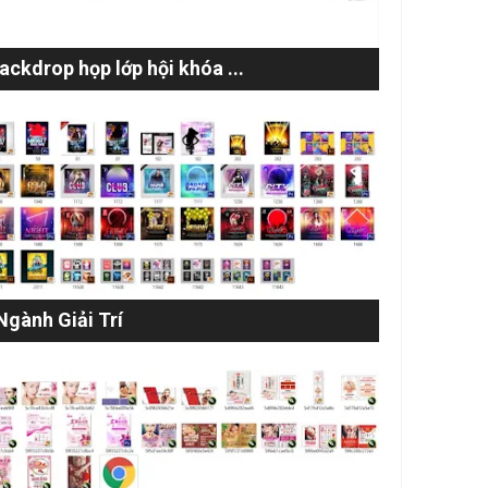
ckdrop họp lớp hội khóa ...
Ngành Giải Trí