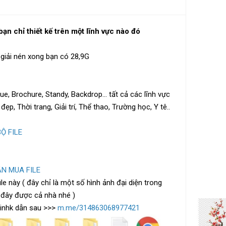
bạn chỉ thiết kế trên một lĩnh vực nào đó
i giải nén xong bạn có 28,9G
ue, Brochure, Standy, Backdrop... tất cả các lĩnh vực
p, Thời trang, Giải trí, Thể thao, Trường học, Y tê..
Ộ FILE
N MUA FILE
le này ( đây chỉ là một số hình ảnh đại diện trong
n đây được cả nhà nhé )
linhk dẫn sau >>>
m.me/314863068977421