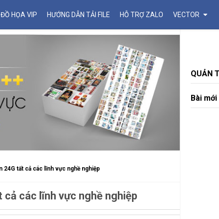
 ĐỒ HỌA VIP
HƯỚNG DẪN TẢI FILE
HỖ TRỢ ZALO
VECTOR
QUẢN T
Bài mới
n 24G tất cả các lĩnh vực nghề nghiệp
t cả các lĩnh vực nghề nghiệp