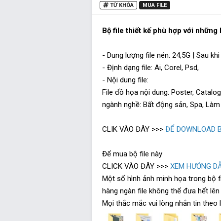
TỪ KHÓA
MUA FILE
Bộ file thiết kế phù hợp với những 
- Dung lượng file nén: 24,5G | Sau kh
- Định dạng file: Ai, Corel, Psd,
- Nội dung file:
File đồ họa nội dung: Poster, Catalog
ngành nghề: Bất động sản, Spa, Làm đẹ
CLIK VÀO ĐÂY >>>
ĐỂ DOWNLOAD B
Để mua bộ file này
CLICK VÀO ĐÂY >>>
XEM HƯỚNG DẪ
Một số hình ảnh minh họa trong bộ fi
hàng ngàn file không thể đưa hết lê
Mọi thắc mắc vui lòng nhắn tin theo 