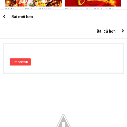
Tải bộ tranh Tết Canh Tý 2020 cực
Tải bộ Vector thiệp Tết Canh Tý
đẹp
2020 đẹp
Bài mới hơn
Bài cũ hơn
Emoticon