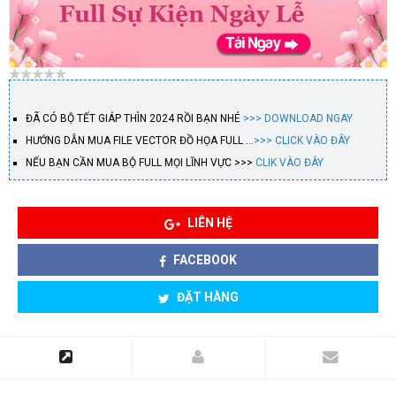
ĐÃ CÓ BỘ TẾT GIÁP THÌN 2024 RỒI BẠN NHÉ
>>> DOWNLOAD NGAY
HƯỚNG DẪN MUA FILE VECTOR ĐỒ HỌA FULL …
>>> CLICK VÀO ĐÂY
NẾU BẠN CẦN MUA BỘ FULL MỌI LĨNH VỰC >>>
CLIK VÀO ĐÂY
LIÊN HỆ
FACEBOOK
ĐẶT HÀNG