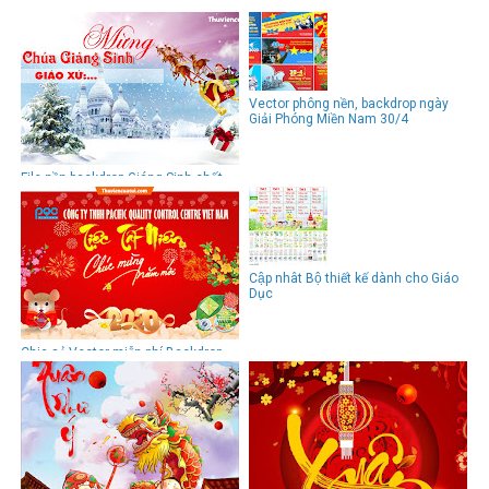
Vector phông nền, backdrop ngày
Giải Phóng Miền Nam 30/4
File nền backdrop Giáng Sinh chất
lượng cao
Cập nhât Bộ thiết kế dành cho Giáo
Dục
Chia sẻ Vector miễn phí Backdrop
tiệc tất niên cuối năm 2020